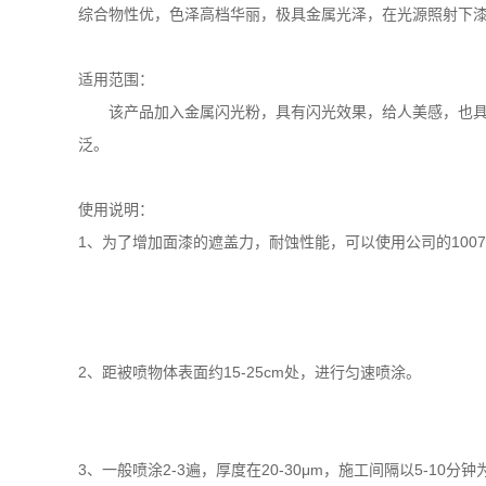
综合物性优，色泽高档华丽，极具金属光泽，在光源照射下漆
适用范围：
该产品加入金属闪光粉，具有闪光效果，给人美感，也具有
泛。
使用说明：
1、为了增加面漆的遮盖力，耐蚀性能，可以使用公司的
10
2、距被喷物体表面约
15-25cm处，进行匀速喷涂。
3、一般喷涂
2-3遍，厚度在
20-30μm，施工间隔以
5-10分钟