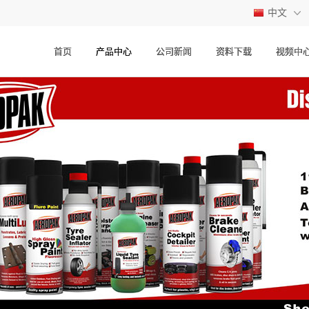
中文
中文
首页
产品中心
公司新闻
资料下载
视频中
英文
西班牙语
俄文
日文
法文
德文
泰语
阿拉伯语
葡萄牙语