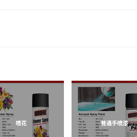
喷花
普通手喷漆