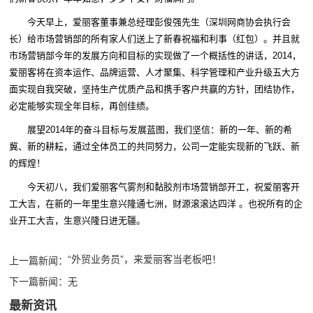
今天早上，爱丽客董事兼总经理彭俊强先生（深圳网商协会执行会
长）给市场营销部的所有家人们送上了新春祝福和利事（红包）。并且就
市场营销部今年的发展方向和目标的实现做了一个概括性的讲话，2014，
爱丽客将在资本运作、品牌运营、人才聚集、科学管理和产业升级五大方
面实现自我突破，坚持生产优质产品和携手客户共赢的方针，团结协作，
必定能够实现全年目标，再创佳绩。
展望2014年的奋斗目标与发展蓝图，我们坚信：新的一年、新的希
冀、新的耕耘，通过全体员工的共同努力，公司一定能实现新的飞跃、新
的辉煌！
今天初八，我们爱丽客气雾剂和黏胶剂市场营销部开工，祝爱丽客开
工大吉，在新的一年里生意兴隆通七洲，财源滚滚达四洋 。也祝所有的企
业开工大吉，生意兴隆日进无疆。
“外贸业务员”，来爱丽客当老板吧！
上一篇新闻：
下一篇新闻：
无
最新资讯